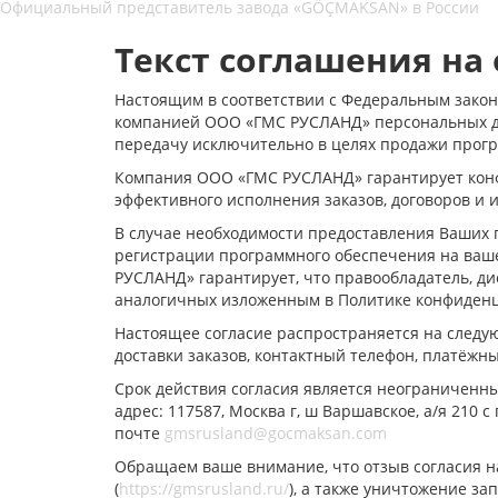
Официальный представитель завода «GÖÇMAKSAN» в России
Текст соглашения на
Настоящим в соответствии с Федеральным законо
компанией ООО «ГМС РУСЛАНД» персональных дан
передачу исключительно в целях продажи прогр
Компания ООО «ГМС РУСЛАНД» гарантирует конф
эффективного исполнения заказов, договоров и
В случае необходимости предоставления Ваших 
регистрации программного обеспечения на ваше
РУСЛАНД» гарантирует, что правообладатель, д
аналогичных изложенным в Политике конфиден
Настоящее согласие распространяется на следу
доставки заказов, контактный телефон, платёжн
Срок действия согласия является неограниченн
адрес: 117587, Москва г, ш Варшавское, а/я 210
почте
gmsrusland@gocmaksan.com
Обращаем ваше внимание, что отзыв согласия н
(
https://gmsrusland.ru/
), а также уничтожение з