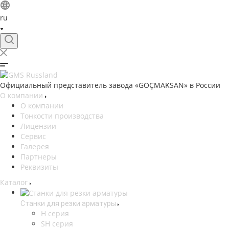
ru
Официальный представитель завода «GÖÇMAKSAN» в России
О компании
О компании
Тонкости производства
Лицензии
Сервис
Галерея
Партнеры
Реквизиты
Каталог
Станки для резки арматуры
H серия
SH серия