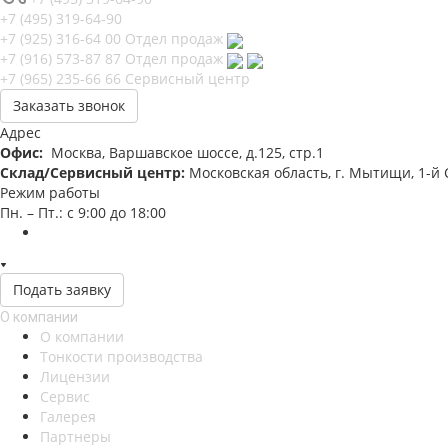
+7 (495) 319-64-90
+7 (925) 316-64 00
Отдел продаж
+7 (916) 573-87 87
Отдел продаж
+7 (965) 235-66 66
Сервисный центр
Заказать звонок
Адрес
Офис:
Москва, Варшавское шоссе, д.125, стр.1
Склад/Сервисный центр:
Московская область, г. Мытищи, 1-й С
Режим работы
Пн. – Пт.: с 9:00 до 18:00
Подать заявку
О компании
О компании
Тонкости производства
Лицензии
Сервис
Галерея
Партнеры