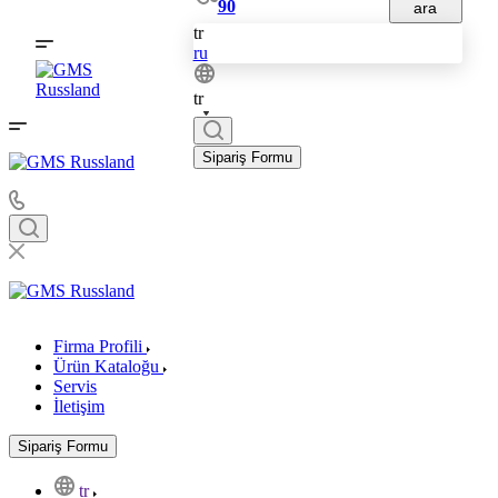
90
ara
tr
ru
tr
Sipariş Formu
Firma Profili
Ürün Kataloğu
Servis
İletişim
Sipariş Formu
tr