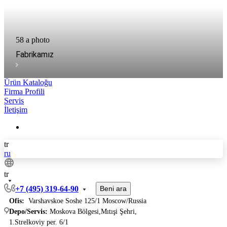
58 a photo
Fabrikamız
Ürün Kataloğu
Firma Profili
Servis
İletişim
tr
ru
tr
+7 (495) 319-64-90
Beni ara
Ofis:
Varshavskoe Soshe 125/1 Moscow/Russia
Depo/Servis:
Moskova Bölgesi,Mıtışi Şehri,
1.Strelkoviy per. 6/1